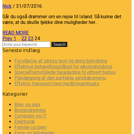
Nick
/ 31/07/2016
Går du også drømmer om en rejse til Island. Så kunne det
være, at du skulle tjekke dine muligheder her…
READ MORE
Prev
1
…
22
23
24
Search
Seneste indlæg
Forståelse af stress test og dens betydning
Effektive behandlingstilbud for alkoholmisbrug
Specialfremstillede facadedøre til ethvert behov
Planlægning af den perfekte selskabsmenu
Effektiv transport med medbringertrucks
Kategorier
Biler og sjov
Boligindretning
Computer og IT
Elektronik
Familie og børn
Ferie og lejligheder