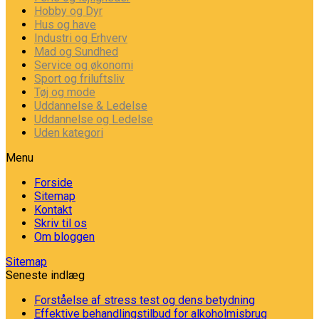
Hobby og Dyr
Hus og have
Industri og Erhverv
Mad og Sundhed
Service og økonomi
Sport og friluftsliv
Tøj og mode
Uddannelse & Ledelse
Uddannelse og Ledelse
Uden kategori
Menu
Forside
Sitemap
Kontakt
Skriv til os
Om bloggen
Sitemap
Seneste indlæg
Forståelse af stress test og dens betydning
Effektive behandlingstilbud for alkoholmisbrug