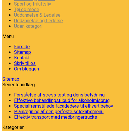
Sport og friluftsliv
Tøj og mode
Uddannelse & Ledelse
Uddannelse og Ledelse
Uden kategori
Menu
Forside
Sitemap
Kontakt
Skriv til os
Om bloggen
Sitemap
Seneste indlæg
Forståelse af stress test og dens betydning
Effektive behandlingstilbud for alkoholmisbrug
Specialfremstillede facadedøre til ethvert behov
Planlægning af den perfekte selskabsmenu
Effektiv transport med medbringertrucks
Kategorier