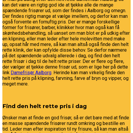
kan det være en rigtig god ide at tjekke alle de mange
spændende frisører ud, som der findes i Aalborg og omegn.
Der findes rigtig mange at vælge imellem, og derfor kan man
også forvente en fornuftig pris. Der er mange forskellige
former for frisører, barber, klinikker hvor man også kan få
skønhedsbehandling, så uanset om man blot er på udkig efter
en klipning, eller man leder efter hele molevitten med make
up, opsat hår med mere, så kan man altså også finde den helt
rette klinik, der kan opfylde disse behov. Se derfor nærmere
på det spændende udvalg allerede i dag, og find den helt
rette frisør i dag til de helt rette priser. Der er flere og flere,
der vælger at tjekke denne frisør ud, som er lige her på dette
link
Damefrisør Aalborg
. Herinde kan man virkelig finde den
helt rette pris på klipning, farvning, farve af bryn og vipper, og
meget mere.
Find den helt rette pris i dag
Ønsker man at finde en god frisør, så er det bare med at finde
en masse spændende frisører rundt omkring og bestille en
tid. Leder man efter inspiration til ny frisure, så kan man altså