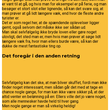
er vant til at gå, og hvis man for eksempel er på ferie, og man
besøger et stort slot eller lignende, så kan det svare sig, at
man prøver at gå lidt længere væk, end hvor de fleste andre
turister er.
Det er som regel her, at de spændende oplevelser ligger
gemt, også selvom det måske ikke ser sådan ud.
Man skal selvfølgelig ikke bryde loven eller gøre noget
ulovligt, det sted man er, men hvis man prøver at søge lidt
længere væk fra, hvor man ellers burde være, så kan der
dukke de mest fantastiske ting op.
Det foregår i den anden retning
Selvfølgelig kan det ske, at man bliver skuffet, fordi man ikke
finder noget interessant, men sådan går det med at tage en
chance nogle gange, for man kan ikke være sikker på, at der
altid venter en belønning på en: Ellers ville det jo være noget,
som alle mennesker havde held til hver gang.
Men nogle gange er man så virkelig heldig!