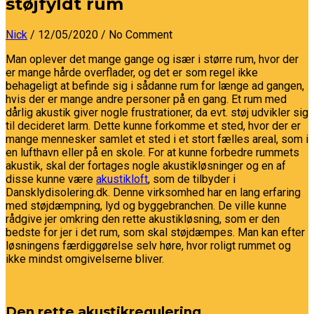
støjfyldt rum
Nick
/ 12/05/2020
/ No Comment
Man oplever det mange gange og især i større rum, hvor der
er mange hårde overflader, og det er som regel ikke
behageligt at befinde sig i sådanne rum for længe ad gangen,
hvis der er mange andre personer på en gang. Et rum med
dårlig akustik giver nogle frustrationer, da evt. støj udvikler sig
til decideret larm. Dette kunne forkomme et sted, hvor der er
mange mennesker samlet et sted i et stort fælles areal, som i
en lufthavn eller på en skole. For at kunne forbedre rummets
akustik, skal der fortages nogle akustikløsninger og en af
disse kunne være
akustikloft
, som de tilbyder i
Dansklydisolering.dk. Denne virksomhed har en lang erfaring
med støjdæmpning, lyd og byggebranchen. De ville kunne
rådgive jer omkring den rette akustikløsning, som er den
bedste for jer i det rum, som skal støjdæmpes. Man kan efter
løsningens færdiggørelse selv høre, hvor roligt rummet og
ikke mindst omgivelserne bliver.
Den rette akustikregulering