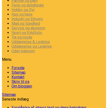
Familie og børn
Ferie og lejligheder
Hobby og Dyr
Hus og have
Industri og Erhverv
Mad og Sundhed
Service og økonomi
Sport og friluftsliv
Tøj og mode
Uddannelse & Ledelse
Uddannelse og Ledelse
Uden kategori
Menu
Forside
Sitemap
Kontakt
Skriv til os
Om bloggen
Sitemap
Seneste indlæg
Forståelse af stress test og dens betydning