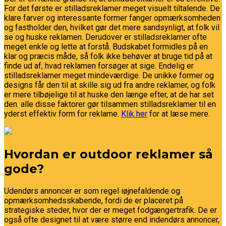
For det første er stilladsreklamer meget visuelt tiltalende. De
klare farver og interessante former fanger opmærksomheden
og fastholder den, hvilket gør det mere sandsynligt, at folk vil
se og huske reklamen. Derudover er stilladsreklamer ofte
meget enkle og lette at forstå. Budskabet formidles på en
klar og præcis måde, så folk ikke behøver at bruge tid på at
finde ud af, hvad reklamen forsøger at sige. Endelig er
stilladsreklamer meget mindeværdige. De unikke former og
designs får den til at skille sig ud fra andre reklamer, og folk
er mere tilbøjelige til at huske den længe efter, at de har set
den. alle disse faktorer gør tilsammen stilladsreklamer til en
yderst effektiv form for reklame.
Klik her
for at læse mere.
Hvordan er outdoor reklamer så
gode?
Udendørs annoncer er som regel iøjnefaldende og
opmærksomhedsskabende, fordi de er placeret på
strategiske steder, hvor der er meget fodgængertrafik. De er
også ofte designet til at være større end indendørs annoncer,