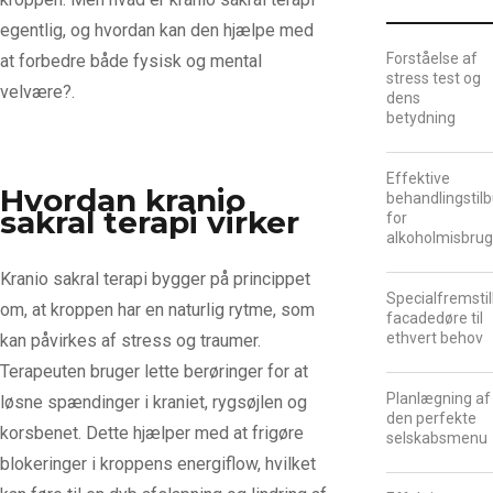
egentlig, og hvordan kan den hjælpe med
Forståelse af
at forbedre både fysisk og mental
stress test og
velvære?.
dens
betydning
Effektive
Hvordan kranio
behandlingstil
sakral terapi virker
for
alkoholmisbru
Kranio sakral terapi bygger på princippet
Specialfremsti
om, at kroppen har en naturlig rytme, som
facadedøre til
ethvert behov
kan påvirkes af stress og traumer.
Terapeuten bruger lette berøringer for at
Planlægning af
løsne spændinger i kraniet, rygsøjlen og
den perfekte
korsbenet. Dette hjælper med at frigøre
selskabsmenu
blokeringer i kroppens energiflow, hvilket