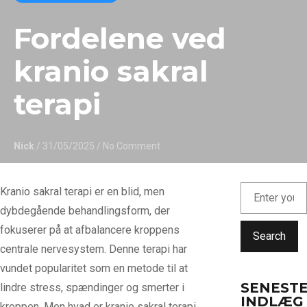
Fordelene ved
kranio sakral
terapi
Nick
/ 31/05/2025
/ No Comment
Kranio sakral terapi er en blid, men
dybdegående behandlingsform, der
fokuserer på at afbalancere kroppens
Search
centrale nervesystem. Denne terapi har
vundet popularitet som en metode til at
SENEST
lindre stress, spændinger og smerter i
INDLÆG
kroppen. Men hvad er kranio sakral terapi