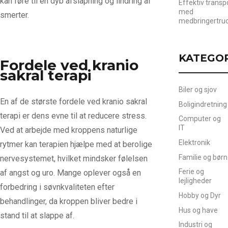
kan føre til en dyb afslapning og lindring af
Effektiv transp
med
smerter.
medbringertru
KATEGO
Fordele ved kranio
sakral terapi
Biler og sjov
En af de største fordele ved kranio sakral
Boligindretning
terapi er dens evne til at reducere stress.
Computer og
IT
Ved at arbejde med kroppens naturlige
Elektronik
rytmer kan terapien hjælpe med at berolige
Familie og børn
nervesystemet, hvilket mindsker følelsen
Ferie og
af angst og uro. Mange oplever også en
lejligheder
forbedring i søvnkvaliteten efter
Hobby og Dyr
behandlinger, da kroppen bliver bedre i
Hus og have
stand til at slappe af.
Industri og