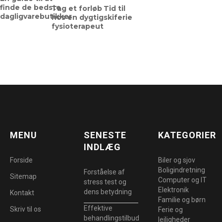
finde de bedste
Tag et forløb
Tid til
dagligvarebutikker
hos en dygtig
skiferie
fysioterapeut
MENU
SENESTE
KATEGORIER
INDLÆG
Forside
Biler og sjov
Boligindretning
Forståelse af
Sitemap
Computer og IT
stress test og
Elektronik
dens betydning
Kontakt
Familie og børn
Effektive
Skriv til os
Ferie og
behandlingstilbud
lejligheder