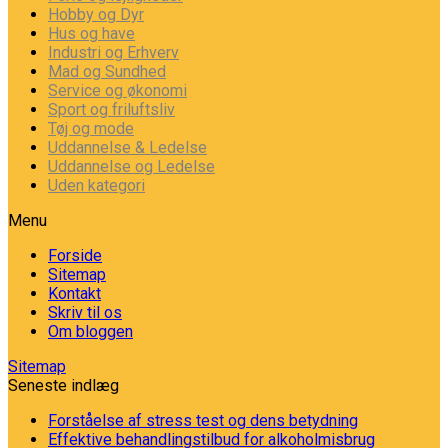
Hobby og Dyr
Hus og have
Industri og Erhverv
Mad og Sundhed
Service og økonomi
Sport og friluftsliv
Tøj og mode
Uddannelse & Ledelse
Uddannelse og Ledelse
Uden kategori
Menu
Forside
Sitemap
Kontakt
Skriv til os
Om bloggen
Sitemap
Seneste indlæg
Forståelse af stress test og dens betydning
Effektive behandlingstilbud for alkoholmisbrug