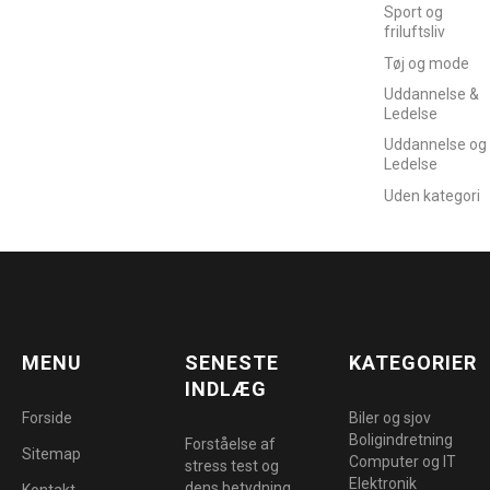
Sport og
friluftsliv
Tøj og mode
Uddannelse &
Ledelse
Uddannelse og
Ledelse
Uden kategori
MENU
SENESTE
KATEGORIER
INDLÆG
Forside
Biler og sjov
Boligindretning
Forståelse af
Sitemap
Computer og IT
stress test og
Elektronik
dens betydning
Kontakt