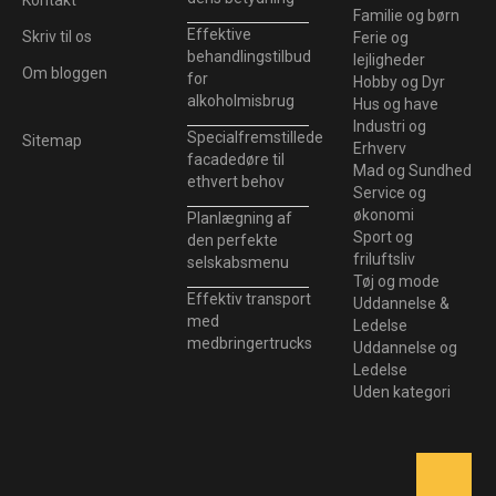
Familie og børn
Effektive
Skriv til os
Ferie og
behandlingstilbud
lejligheder
Om bloggen
for
Hobby og Dyr
alkoholmisbrug
Hus og have
Industri og
Specialfremstillede
Sitemap
Erhverv
facadedøre til
Mad og Sundhed
ethvert behov
Service og
økonomi
Planlægning af
Sport og
den perfekte
friluftsliv
selskabsmenu
Tøj og mode
Effektiv transport
Uddannelse &
med
Ledelse
medbringertrucks
Uddannelse og
Ledelse
Uden kategori