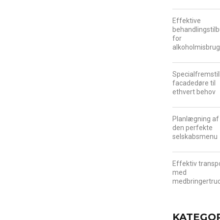
Effektive
behandlingstil
for
alkoholmisbru
Specialfremsti
facadedøre til
ethvert behov
Planlægning af
den perfekte
selskabsmenu
Effektiv transp
med
medbringertru
KATEGO