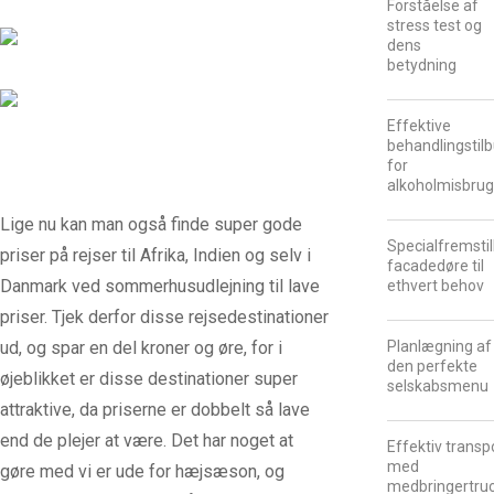
Forståelse af
stress test og
dens
betydning
Effektive
behandlingstil
for
alkoholmisbru
Lige nu kan man også finde super gode
Specialfremsti
priser på rejser til Afrika, Indien og selv i
facadedøre til
Danmark ved sommerhusudlejning til lave
ethvert behov
priser. Tjek derfor disse rejsedestinationer
ud, og spar en del kroner og øre, for i
Planlægning af
den perfekte
øjeblikket er disse destinationer super
selskabsmenu
attraktive, da priserne er dobbelt så lave
end de plejer at være. Det har noget at
Effektiv transp
med
gøre med vi er ude for hæjsæson, og
medbringertru