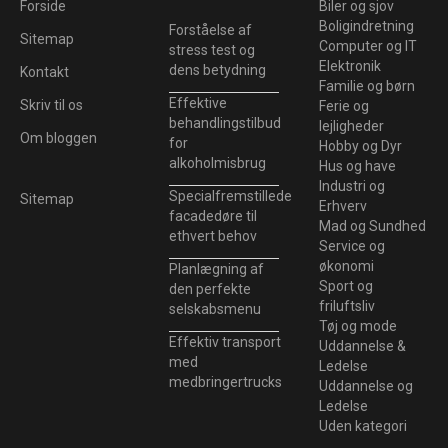
Forside
Biler og sjov
Boligindretning
Forståelse af
Sitemap
Computer og IT
stress test og
Elektronik
dens betydning
Kontakt
Familie og børn
Effektive
Skriv til os
Ferie og
behandlingstilbud
lejligheder
Om bloggen
for
Hobby og Dyr
alkoholmisbrug
Hus og have
Industri og
Specialfremstillede
Sitemap
Erhverv
facadedøre til
Mad og Sundhed
ethvert behov
Service og
økonomi
Planlægning af
Sport og
den perfekte
friluftsliv
selskabsmenu
Tøj og mode
Effektiv transport
Uddannelse &
med
Ledelse
medbringertrucks
Uddannelse og
Ledelse
Uden kategori