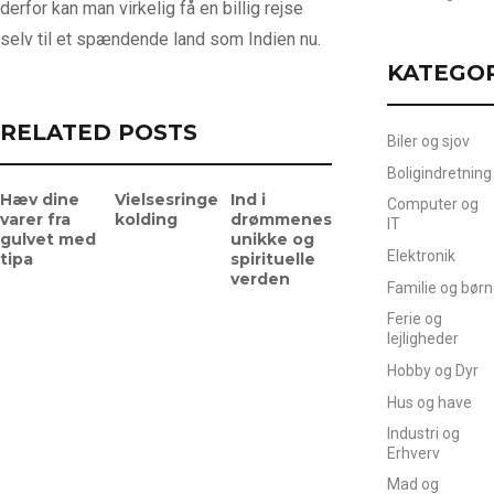
derfor kan man virkelig få en billig rejse
selv til et spændende land som Indien nu.
KATEGO
RELATED POSTS
Biler og sjov
Boligindretning
Hæv dine
Vielsesringe
Ind i
Computer og
varer fra
kolding
drømmenes
IT
gulvet med
unikke og
Elektronik
tipa
spirituelle
verden
Familie og børn
Ferie og
lejligheder
Hobby og Dyr
Hus og have
Industri og
Erhverv
Mad og