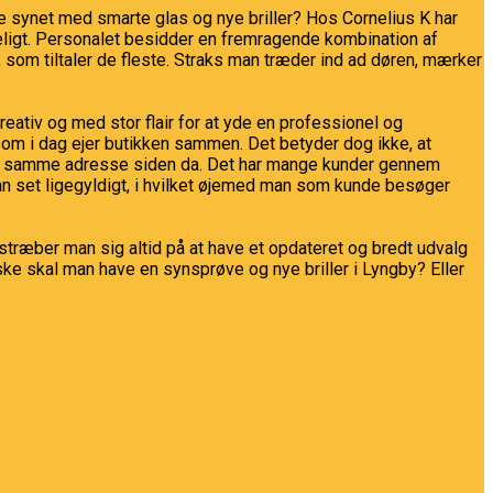
tere synet med smarte glas og nye briller? Hos Cornelius K har
tåeligt. Personalet besidder en fremragende kombination af
 som tiltaler de fleste. Straks man træder ind ad døren, mærker
eativ og med stor flair for at yde en professionel og
m i dag ejer butikken sammen. Det betyder dog ikke, at
r haft samme adresse siden da. Det har mange kunder gennem
n set ligegyldigt, i hvilket øjemed man som kunde besøger
stræber man sig altid på at have et opdateret og bredt udvalg
åske skal man have en synsprøve og nye briller i Lyngby? Eller