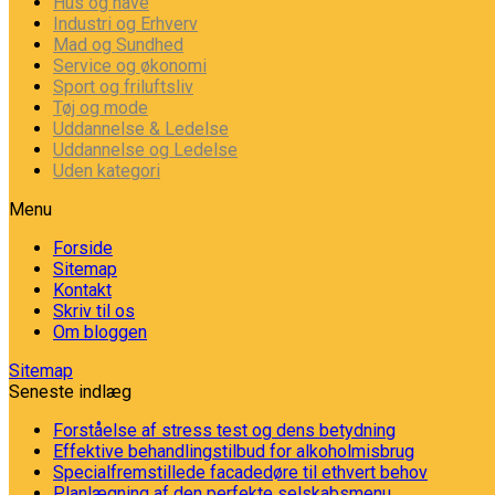
Hus og have
Industri og Erhverv
Mad og Sundhed
Service og økonomi
Sport og friluftsliv
Tøj og mode
Uddannelse & Ledelse
Uddannelse og Ledelse
Uden kategori
Menu
Forside
Sitemap
Kontakt
Skriv til os
Om bloggen
Sitemap
Seneste indlæg
Forståelse af stress test og dens betydning
Effektive behandlingstilbud for alkoholmisbrug
Specialfremstillede facadedøre til ethvert behov
Planlægning af den perfekte selskabsmenu