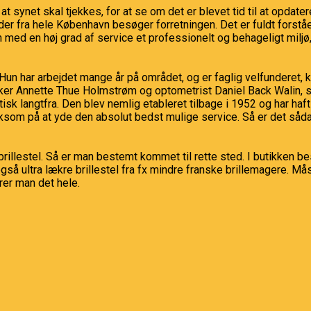
, at synet skal tjekkes, for at se om det er blevet tid til at opda
under fra hele København besøger forretningen. Det er fuldt fors
ed en høj grad af service et professionelt og behageligt miljø,
n har arbejdet mange år på området, og er faglig velfunderet, kr
er Annette Thue Holmstrøm og optometrist Daniel Back Walin, so
faktisk langtfra. Den blev nemlig etableret tilbage i 1952 og ha
som på at yde den absolut bedst mulige service. Så er det såda
llestel. Så er man bestemt kommet til rette sted. I butikken be
også ultra lækre brillestel fra fx mindre franske brillemagere. M
rer man det hele.