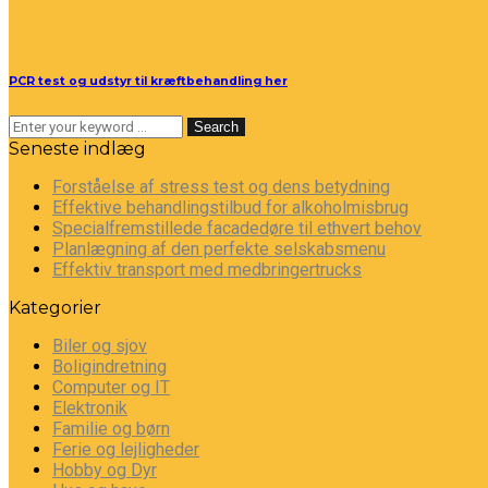
PCR test og udstyr til kræftbehandling her
Search
Seneste indlæg
Forståelse af stress test og dens betydning
Effektive behandlingstilbud for alkoholmisbrug
Specialfremstillede facadedøre til ethvert behov
Planlægning af den perfekte selskabsmenu
Effektiv transport med medbringertrucks
Kategorier
Biler og sjov
Boligindretning
Computer og IT
Elektronik
Familie og børn
Ferie og lejligheder
Hobby og Dyr