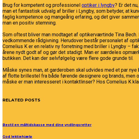
Brug for kompetent og professionel
optiker i lyngby
? Er det nu
man et fantastisk udvalg af briller i Lyngby, som betyder, at k
faglig kompetence og mangeårig erfaring, og det giver sammen m
man en positiv stemning.
Som oftest bliver man modtaget af optikerværtinde Tina Bech. Hu
vedkommende rådgivning. Herudover består personalet af optik
Cornelius K er en relativ ny forretning med briller i Lyngby – 
årene nydt godt af og gør det stadigt. Man er særdeles opmærk
butikken. Det kan der selvfølgelig være flere gode grunde til.
Måske synes man, at garderoben skal udvides med et par nye bri
af flotte brillestel fra både førende designere og brands, men 
måske er man interesseret i kontaktlinser? Hos Cornelius K kla
RELATED POSTS
Bestil en måltidskasse med dine yndlingsretter
God lektiehjælp