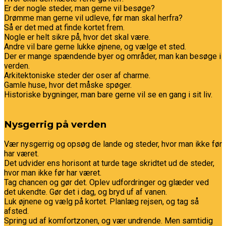
Er der nogle steder, man gerne vil besøge?
Drømme man gerne vil udleve, før man skal herfra?
Så er det med at finde kortet frem.
Nogle er helt sikre på, hvor det skal være.
Andre vil bare gerne lukke øjnene, og vælge et sted.
Der er mange spændende byer og områder, man kan besøge i
verden.
Arkitektoniske steder der oser af charme.
Gamle huse, hvor det måske spøger.
Historiske bygninger, man bare gerne vil se en gang i sit liv.
Nysgerrig på verden
Vær nysgerrig og opsøg de lande og steder, hvor man ikke før
har været.
Det udvider ens horisont at turde tage skridtet ud de steder,
hvor man ikke før har været.
Tag chancen og gør det. Oplev udfordringer og glæder ved
det ukendte. Gør det i dag, og bryd uf af vanen.
Luk øjnene og vælg på kortet. Planlæg rejsen, og tag så
afsted.
Spring ud af komfortzonen, og vær undrende. Men samtidig