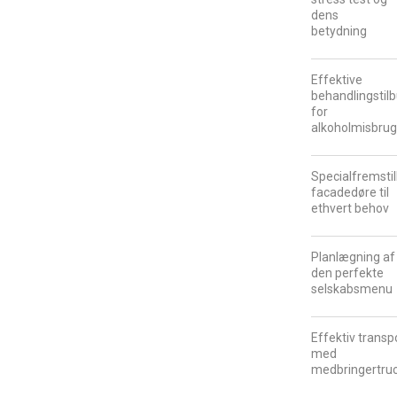
dens
betydning
Effektive
behandlingstil
for
alkoholmisbru
Specialfremsti
facadedøre til
ethvert behov
Planlægning af
den perfekte
selskabsmenu
Effektiv transp
med
medbringertru