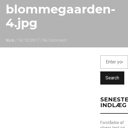
blommegaarden-
4.jpg
Nick
/ 16/10/2017
/ No Comment
Search
SENEST
INDLÆG
Forståelse af
stress test og