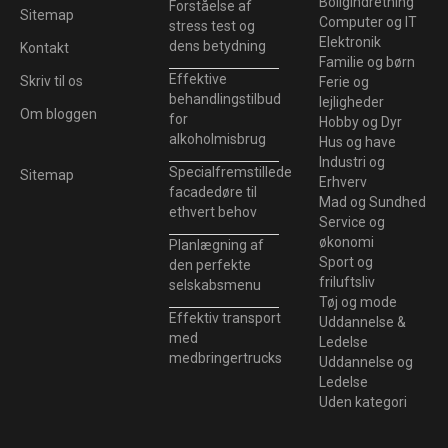
Boligindretning
Forståelse af
Sitemap
Computer og IT
stress test og
Elektronik
dens betydning
Kontakt
Familie og børn
Effektive
Skriv til os
Ferie og
behandlingstilbud
lejligheder
Om bloggen
for
Hobby og Dyr
alkoholmisbrug
Hus og have
Industri og
Specialfremstillede
Sitemap
Erhverv
facadedøre til
Mad og Sundhed
ethvert behov
Service og
økonomi
Planlægning af
Sport og
den perfekte
friluftsliv
selskabsmenu
Tøj og mode
Effektiv transport
Uddannelse &
med
Ledelse
medbringertrucks
Uddannelse og
Ledelse
Uden kategori