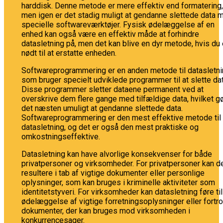
harddisk. Denne metode er mere effektiv end formatering,
men igen er det stadig muligt at gendanne slettede data 
specielle softwareværktøjer. Fysisk ødelæggelse af en
enhed kan også være en effektiv måde at forhindre
datasletning på, men det kan blive en dyr metode, hvis du 
nødt til at erstatte enheden.
Softwareprogrammering er en anden metode til datasletni
som bruger specielt udviklede programmer til at slette dat
Disse programmer sletter dataene permanent ved at
overskrive dem flere gange med tilfældige data, hvilket g
det næsten umuligt at gendanne slettede data.
Softwareprogrammering er den mest effektive metode til
datasletning, og det er også den mest praktiske og
omkostningseffektive.
Datasletning kan have alvorlige konsekvenser for både
privatpersoner og virksomheder. For privatpersoner kan d
resultere i tab af vigtige dokumenter eller personlige
oplysninger, som kan bruges i kriminelle aktiviteter som
identitetstyveri. For virksomheder kan datasletning føre til
ødelæggelse af vigtige forretningsoplysninger eller fortro
dokumenter, der kan bruges mod virksomheden i
konkurrencesager.