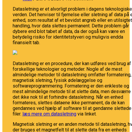
Datasletning er et alvorligt problem i dagens teknologiske
verden. Det henviser til fjernelse eller sletning af data på 
enhed, som resultat af et bevidst angreb eller en utilsigtet
handling, hvor data slettes permanent. Dette problem går
dybere end blot tabet af data, da der også kan være en
betydelig risiko for identitetstyveri og muligvis endda
finansielt tab.
Datasletning er en procedure, der kan udføres ved brug af
forskellige teknologier og metoder. Nogle af de mest
almindelige metoder til datasletning omfatter formatering,
magnetisk sletning, fysisk ødelæggelse og
softwareprogrammering. Formatering er den enkleste og
mest almindelige metode til at slette data, men desværre 
det ikke nok til at forhindre datasletning. Når en enhed
formateres, slettes dataene ikke permanent, da de kan
gendannes ved hjælp af software til at gendanne slettede
filer.
læs mere om datasletning
via linket.
Magnetisk sletning er en anden metode til datasletning, h
der bruges et magnetfelt til at slette data fra en enheds