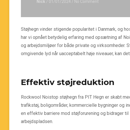
Nick
/ 01/01/2024
/ No Comment
Støjhegn vinder stigende popularitet i Danmark, og ho
har vi opnået betydelig erfaring med opsætning af No
og arbejdsmiljøer for både private og virksomheder. St
omgivende lyd når uacceptabelt høje niveauer, kan det
Effektiv støjreduktion
Rockwool Noistop støjhegn fra PIT Hegn er skabt med 
trafikstøj, boligområder, kommercielle bygninger og 
en effektiv barriere mod støjforurening og bidrager 
arbejdspladsen.