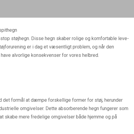
s
pithegn
istop støjhegn. Disse hegn skaber rolige og komfortable leve-
øjforurening er i dag et væsentligt problem, og når den
 have alvorlige konsekvenser for vores helbred.
det formål at dæmpe forskellige former for støj, herunder
industrielle omgivelser. Dette absorberende hegn fungerer som
til at skabe mere fredelige omgivelser både hjemme og på