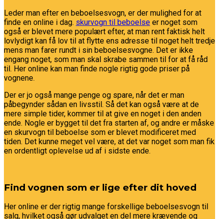
Leder man efter en beboelsesvogn, er der mulighed for at
finde en online i dag.
skurvogn til beboelse
er noget som
også er blevet mere populært efter, at man rent faktisk helt
lovlydigt kan få lov til at flytte ens adresse til noget helt tredje
mens man farer rundt i sin beboelsesvogne. Det er ikke
engang noget, som man skal skrabe sammen til for at få råd
til. Her online kan man finde nogle rigtig gode priser på
vognene.
Der er jo også mange penge og spare, når det er man
påbegynder sådan en livsstil. Så det kan også være at de
mere simple tider, kommer til at give en noget i den anden
ende. Nogle er bygget til det fra starten af, og andre er måske
en skurvogn til beboelse som er blevet modificeret med
tiden. Det kunne meget vel være, at det var noget som man fik
en ordentligt oplevelse ud af i sidste ende.
Find vognen som er lige efter dit hoved
Her online er der rigtig mange forskellige beboelsesvogn til
salg, hvilket også gør udvalget en del mere krævende og