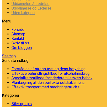
Uddannelse & Ledelse
Uddannelse og Ledelse
Uden kategori
Menu
Forside
Sitemap
Kontakt
Skriv til os
Om bloggen
Sitemap
Seneste indlæg
Forståelse af stress test og dens betydning
Effektive behandlingstilbud for alkoholmisbrug
Specialfremstillede facadedøre til ethvert behov
Planlægning af den perfekte selskabsmenu
Effektiv transport med medbringertrucks
Kategorier
Biler og sjov