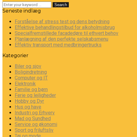
Search
Seneste indlæg
Forståelse af stress test og dens betydning
Effektive behandlingstilbud for alkoholmisbrug
Specialfremstillede facadedøre til ethvert behov
Planlægning af den perfekte selskabsmenu
Effektiv transport med medbringertrucks
Kategorier
Biler og sjov
Boligindretning
Computer og IT
Elektronik
Familie og børn
Ferie og lejligheder
Hobby og Dyr
Hus og have
Industri og Erhverv
Mad og Sundhed
Service og økonomi
Sport og friluftsliv
Tøj og mode