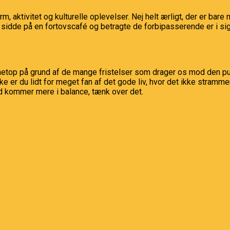
larm, aktivitet og kulturelle oplevelser. Nej helt ærligt, der er ba
 at sidde på en fortovscafé og betragte de forbipasserende er i s
 netop på grund af de mange fristelser som drager os mod den pu
e er du lidt for meget fan af det gode liv, hvor det ikke stramm
dhed kommer mere i balance, tænk over det.