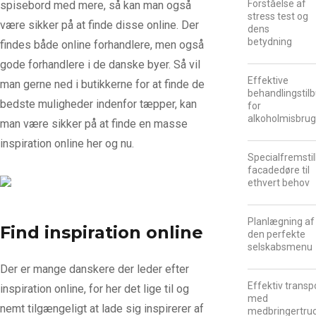
Forståelse af
spisebord med mere, så kan man også
stress test og
være sikker på at finde disse online. Der
dens
betydning
findes både online forhandlere, men også
gode forhandlere i de danske byer. Så vil
Effektive
man gerne ned i butikkerne for at finde de
behandlingstil
bedste muligheder indenfor tæpper, kan
for
alkoholmisbru
man være sikker på at finde en masse
inspiration online her og nu.
Specialfremsti
facadedøre til
ethvert behov
Planlægning af
Find inspiration online
den perfekte
selskabsmenu
Der er mange danskere der leder efter
Effektiv transp
inspiration online, for her det lige til og
med
nemt tilgængeligt at lade sig inspirerer af
medbringertru