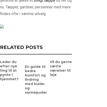
tjeneste at tjekke et
billigt tæppe
ud her og
nu. Tæpper, gardiner, persienner med mere
findes ofte i samme udvalg.
RELATED POSTS
Leder du
Vil du gerne
efter nye
sætte
En guide til
ting til at
værelser til
bedre
pynte i
leje
komfort og
hjemmet?
lindring
med kulde-
og
varmepuder