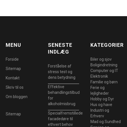
MENU
SENESTE
KATEGORIER
INDLÆG
Forside
Biler og sjov
Boligindretning
Forståelse af
Sitemap
Computer og IT
stress test og
Elektronik
dens betydning
Kontakt
Familie og børn
Effektive
Skriv til os
Ferie og
behandlingstilbud
lejligheder
Om bloggen
for
Hobby og Dyr
alkoholmisbrug
Hus og have
Industri og
Specialfremstillede
Sitemap
Erhverv
facadedøre til
Mad og Sundhed
ethvert behov