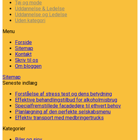
Tøj og mode
Uddannelse & Ledelse
Uddannelse og Ledelse
Uden kategori
Menu
Forside
Sitemap
Kontakt
Skriv til os
Om bloggen
Sitemap
Seneste indlæg
Forståelse af stress test og dens betydning
Effektive behandlingstilbud for alkoholmisbrug
Specialfremstillede facadedøre til ethvert behov
Planlægning af den perfekte selskabsmenu
Effektiv transport med medbringertrucks
Kategorier
Biler og sjov