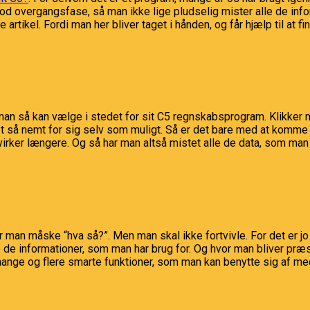
en god overgangsfase, så man ikke lige pludselig mister alle de inf
 artikel. Fordi man her bliver taget i hånden, og får hjælp til at
man så kan vælge i stedet for sit C5 regnskabsprogram. Klikker 
et så nemt for sig selv som muligt. Så er det bare med at komme 
irker længere. Og så har man altså mistet alle de data, som man 
 man måske “hva så?”. Men man skal ikke fortvivle. For det er jo
le de informationer, som man har brug for. Og hvor man bliver pr
r mange og flere smarte funktioner, som man kan benytte sig af med