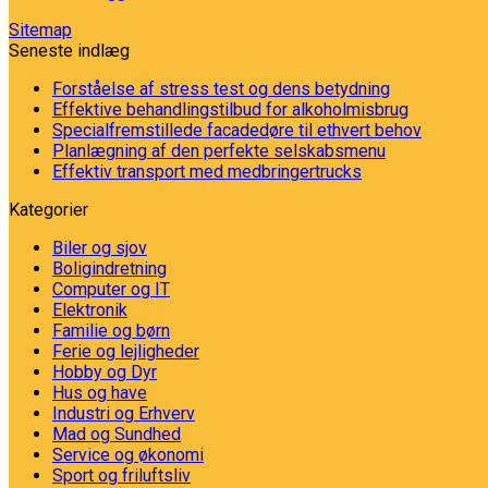
Sitemap
Seneste indlæg
Forståelse af stress test og dens betydning
Effektive behandlingstilbud for alkoholmisbrug
Specialfremstillede facadedøre til ethvert behov
Planlægning af den perfekte selskabsmenu
Effektiv transport med medbringertrucks
Kategorier
Biler og sjov
Boligindretning
Computer og IT
Elektronik
Familie og børn
Ferie og lejligheder
Hobby og Dyr
Hus og have
Industri og Erhverv
Mad og Sundhed
Service og økonomi
Sport og friluftsliv