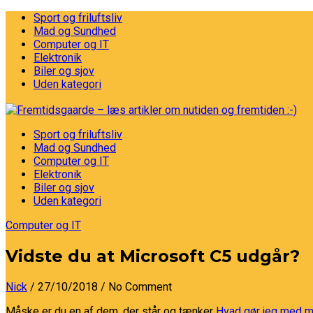
Sport og friluftsliv
Mad og Sundhed
Computer og IT
Elektronik
Biler og sjov
Uden kategori
Sport og friluftsliv
Mad og Sundhed
Computer og IT
Elektronik
Biler og sjov
Uden kategori
Computer og IT
Vidste du at Microsoft C5 udgår?
Nick
/ 27/10/2018
/ No Comment
Måske er du en af dem, der står og tænker
Hvad gør jeg med m