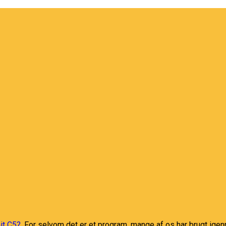
it C5?
. For selvom det er et program, mange af os har brugt igenn