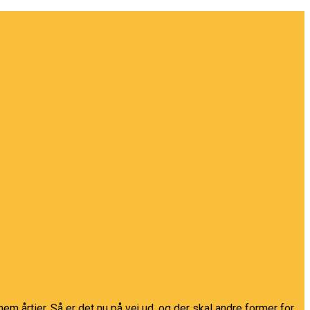
em årtier. Så er det nu på vej ud, og der skal andre former for