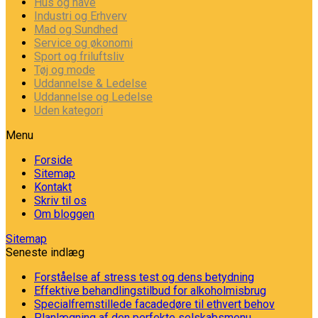
Hus og have
Industri og Erhverv
Mad og Sundhed
Service og økonomi
Sport og friluftsliv
Tøj og mode
Uddannelse & Ledelse
Uddannelse og Ledelse
Uden kategori
Menu
Forside
Sitemap
Kontakt
Skriv til os
Om bloggen
Sitemap
Seneste indlæg
Forståelse af stress test og dens betydning
Effektive behandlingstilbud for alkoholmisbrug
Specialfremstillede facadedøre til ethvert behov
Planlægning af den perfekte selskabsmenu