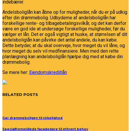
indebærer.
Andelsboliglån kan åbne op for muligheder, når du er på udkig
efter din drømmebolig. Udbyderne af andelsboliglån har
forskellige rente- og tilbagebetalingsvilkår, og det kan derfor
være en god ide at undersøge forskellige muligheder, før du
vælger et lån. Det er også vigtigt at huske, at størrelsen af ​​dit
andelsboliglån kan påvirke det antal andele, du kan købe.
Dette betyder, at du skal overveje, hvor meget du vil låne, og
hvor meget du selv vil medfinansiere. Men med den rette
planlægning kan andelsboliglån hjælpe dig med at købe din
drømmebolig.
Se mere her:
Ejendomskreditlån
RELATED POSTS
Gør drømmeboligen til virkelighed
Specialfremstillede facadedøre til ethvert behov