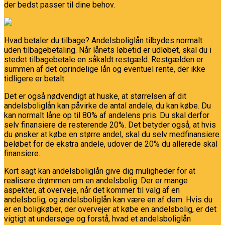
der bedst passer til dine behov.
Hvad betaler du tilbage? Andelsboliglån tilbydes normalt
uden tilbagebetaling. Når lånets løbetid er udløbet, skal du i
stedet tilbagebetale en såkaldt restgæld. Restgælden er
summen af ​​det oprindelige lån og eventuel rente, der ikke
tidligere er betalt.
Det er også nødvendigt at huske, at størrelsen af dit
andelsboliglån kan påvirke de antal andele, du kan købe. Du
kan normalt låne op til 80% af andelens pris. Du skal derfor
selv finansiere de resterende 20%. Det betyder også, at hvis
du ønsker at købe en større andel, skal du selv medfinansiere
beløbet for de ekstra andele, udover de 20% du allerede skal
finansiere.
Kort sagt kan andelsboliglån give dig muligheder for at
realisere drømmen om en andelsbolig. Der er mange
aspekter, at overveje, når det kommer til valg af en
andelsbolig, og andelsboliglån kan være en af ​​dem. Hvis du
er en boligkøber, der overvejer at købe en andelsbolig, er det
vigtigt at undersøge og forstå, hvad et andelsboliglån