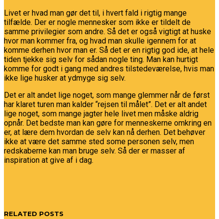
Livet er hvad man gør det til, i hvert fald i rigtig mange
tilfælde. Der er nogle mennesker som ikke er tildelt de
samme privilegier som andre. Så det er også vigtigt at huske
hvor man kommer fra, og hvad man skulle igennem for at
komme derhen hvor man er. Så det er en rigtig god ide, at hele
tiden tjekke sig selv for sådan nogle ting. Man kan hurtigt
komme for godt i gang med andres tilstedeværelse, hvis man
ikke lige husker at ydmyge sig selv.
Det er alt andet lige noget, som mange glemmer når de først
har klaret turen man kalder “rejsen til målet”. Det er alt andet
lige noget, som mange jagter hele livet men måske aldrig
opnår. Det bedste man kan gøre for menneskerne omkring en
er, at lære dem hvordan de selv kan nå derhen. Det behøver
ikke at være det samme sted some personen selv, men
redskaberne kan man bruge selv. Så der er masser af
inspiration at give af i dag.
RELATED POSTS