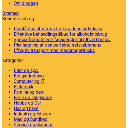
Om bloggen
Sitemap
Seneste indlæg
Forståelse af stress test og dens betydning
Effektive behandlingstilbud for alkoholmisbrug
Specialfremstillede facadedøre til ethvert behov
Planlægning af den perfekte selskabsmenu
Effektiv transport med medbringertrucks
Kategorier
Biler og sjov
Boligindretning
Computer og IT
Elektronik
Familie og børn
Ferie og lejligheder
Hobby og Dyr
Hus og have
Industri og Erhverv
Mad og Sundhed
Service og økonomi