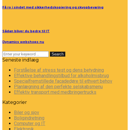
Få ro i sindet med sikkerhedskopiering og skyopbevaring
Sådan bliver du bedre til IT
Dynamics webshops nu
Search
Seneste indlæg
Forståelse af stress test og dens betydning
Effektive behandlingstilbud for alkoholmisbrug
Specialfremstillede facadedøre til ethvert behov
Planlægning af den perfekte selskabsmenu
Effektiv transport med medbringertrucks
Kategorier
Biler og sjov
Boligindretning
Computer og IT
Elektronik